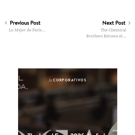
Previous Post
Next Post
Lo Mejor de París…
The Chemical
Brothers Estrena el…
CORPORATIVOS
In