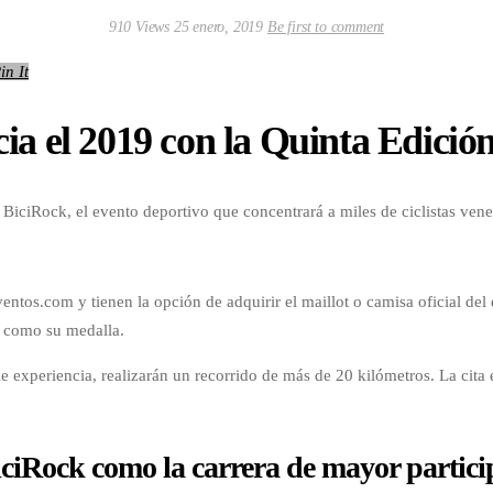
910 Views
25 enero, 2019
Be first to comment
in It
ia el 2019 con la Quinta Edició
BiciRock, el evento deportivo que concentrará a miles de ciclistas vene
ntos.com y tienen la opción de adquirir el maillot o camisa oficial del 
sí como su medalla.
 experiencia, realizarán un recorrido de más de 20 kilómetros. La cita e
iRock como la carrera de mayor participa