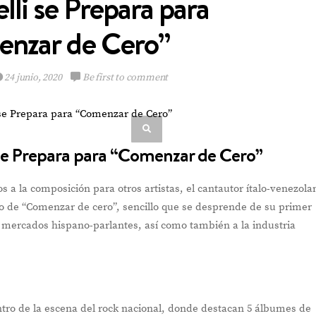
lli se Prepara para
nzar de Cero”
24 junio, 2020
Be first to comment
Multinacional de
Sabores expande su
Portafolio de bebidas
i se Prepara para “Comenzar de Cero”
a la composición para otros artistas, el cantautor ítalo-venezola
nto de “Comenzar de cero”, sencillo que se desprende de su primer
VIEW POST
a mercados hispano-parlantes, así como también a la industria
tro de la escena del rock nacional, donde destacan 5 álbumes de