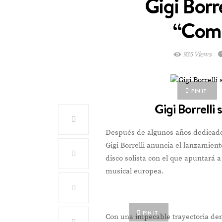
Gigi Borre
“Come
935 Views
PIN IT
Gigi Borrell
Después de algunos años dedicados 
Gigi Borrelli anuncia el lanzamie
disco solista con el que apuntará 
musical europea.
PIN IT
Con una impecable trayectoria den