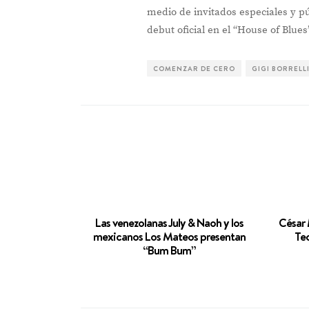
medio de invitados especiales y pú
debut oficial en el “House of Blue
COMENZAR DE CERO
GIGI BORRELL
Las venezolanas July & Naoh y los
César 
mexicanos Los Mateos presentan
Teo
“Bum Bum”