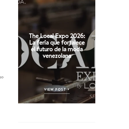
The Local Expo 2026:
La feria que fortalece
el futuro de la moda
venezolana
no
VIEW POST