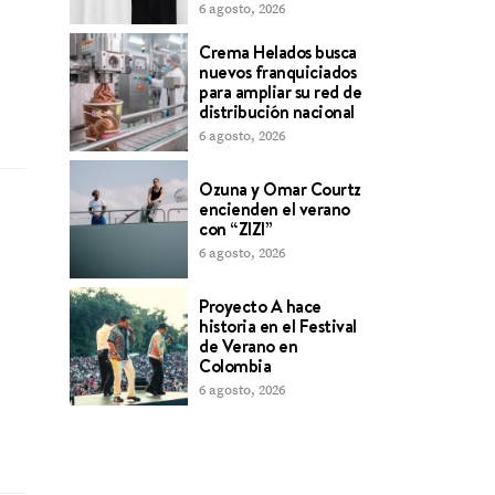
6 agosto, 2026
Crema Helados busca
nuevos franquiciados
para ampliar su red de
distribución nacional
6 agosto, 2026
Ozuna y Omar Courtz
encienden el verano
con “ZIZI”
6 agosto, 2026
Proyecto A hace
historia en el Festival
de Verano en
DMenoides estrena “En el
Mota Le Canta al A
Colombia
horizonte”: Pop cinematográfico
con “G
6 agosto, 2026
desde el Caribe