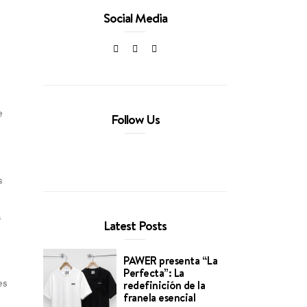
Social Media
e
Follow Us
s
e
a
Latest Posts
PAWER presenta “La
Perfecta”: La
es
redefinición de la
franela esencial