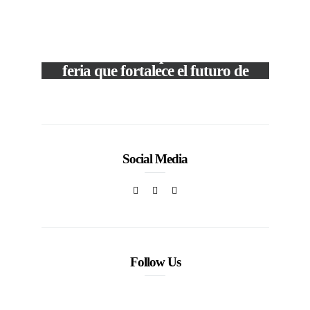
M
VIEW POST
The Local Expo 2026: La
50
feria que fortalece el futuro de
la moda venezolana
In
CORPORATIVOS
Social Media
Follow Us