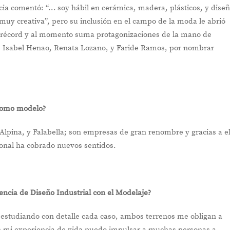
ncia comentó: “… soy hábil en cerámica, madera, plásticos, y dis
muy creativa”, pero su inclusión en el campo de la moda le abrió
 récord y al momento suma protagonizaciones de la mano de
 Isabel Henao, Renata Lozano, y Faride Ramos, por nombrar
como modelo?
Alpina, y Falabella; son empresas de gran renombre y gracias a el
ional ha cobrado nuevos sentidos.
iencia de Diseño Industrial con el Modelaje?
o estudiando con detalle cada caso, ambos terrenos me obligan a
con mi experiencia de vida puedo impulsar a muchas personas a