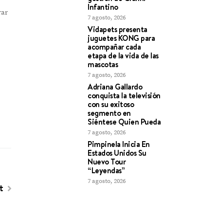
Infantino
rar
7 agosto, 2026
Vidapets presenta
juguetes KONG para
acompañar cada
etapa de la vida de las
mascotas
7 agosto, 2026
Adriana Gallardo
conquista la televisión
con su exitoso
segmento en
Siéntese Quien Pueda
7 agosto, 2026
Pimpinela Inicia En
Estados Unidos Su
Nuevo Tour
“Leyendas”
7 agosto, 2026
st