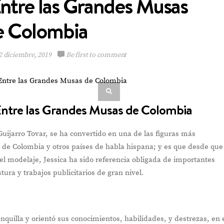
Entre las Grandes Musas
e Colombia
2 diciembre, 2019
Be first to comment
 Entre las Grandes Musas de Colombia
Guijarro Tovar, se ha convertido en una de las figuras más
o de Colombia y otros países de habla hispana; y es que desde que
l modelaje, Jessica ha sido referencia obligada de importantes
ura y trabajos publicitarios de gran nivel.
anquilla y orientó sus conocimientos, habilidades, y destrezas, en 