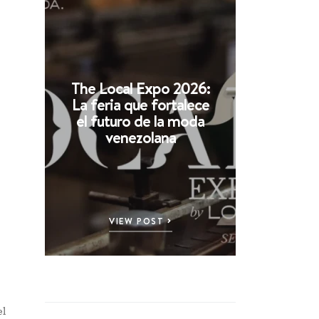
The Local Expo 2026:
La feria que fortalece
el futuro de la moda
venezolana
VIEW POST
el