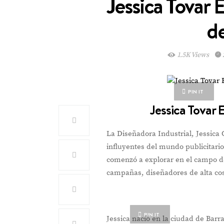
Jessica Tovar 
d
1.5K Views
PIN IT
Jessica Tovar
La Diseñadora Industrial, Jessica 
influyentes del mundo publicitari
comenzó a explorar en el campo de
campañas, diseñadores de alta cost
PIN IT
Jessica nació en la ciudad de Barr