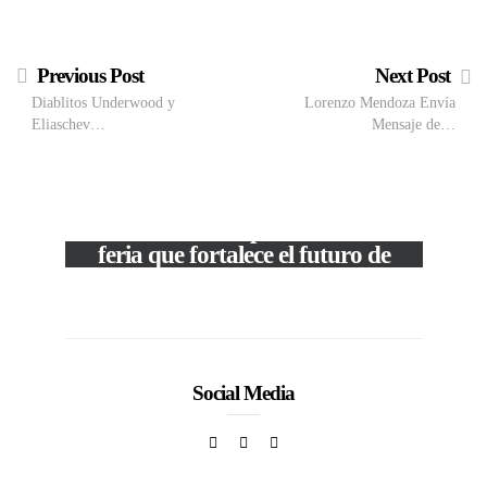
Previous Post
Next Post
Diablitos Underwood y
Lorenzo Mendoza Envía
Eliaschev…
Mensaje de…
M
VIEW POST
The Local Expo 2026: La
50
feria que fortalece el futuro de
la moda venezolana
In
CORPORATIVOS
Social Media