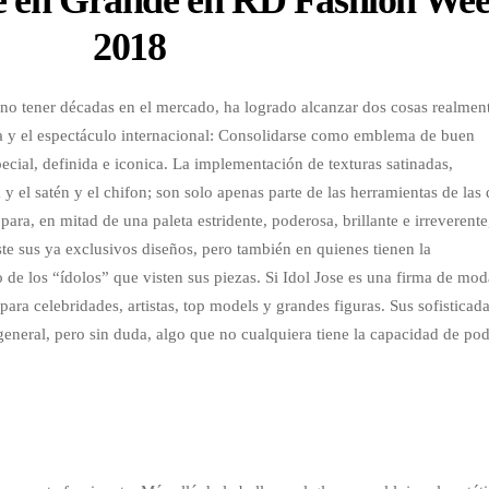
2018
e no tener décadas en el mercado, ha logrado alcanzar dos cosas realmen
a y el espectáculo internacional: Consolidarse como emblema de buen
special, definida e iconica. La implementación de texturas satinadas,
a y el satén y el chifon; son solo apenas parte de las herramientas de las
ra, en mitad de una paleta estridente, poderosa, brillante e irreverente
ste sus ya exclusivos diseños, pero también en quienes tienen la
 de los “ídolos” que visten sus piezas. Si Idol Jose es una firma de mo
ara celebridades, artistas, top models y grandes figuras. Sus sofisticad
 general, pero sin duda, algo que no cualquiera tiene la capacidad de po