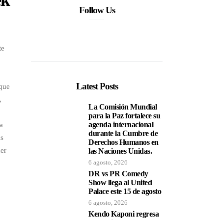
Follow Us
te
Latest Posts
 que
,
La Comisión Mundial
para la Paz fortalece su
agenda internacional
da
durante la Cumbre de
as
Derechos Humanos en
der
las Naciones Unidas.
6 agosto, 2026
DR vs PR Comedy
Show llega al United
Palace este 15 de agosto
6 agosto, 2026
Kendo Kaponi regresa