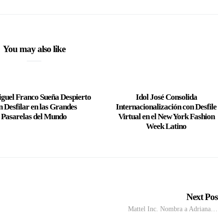
You may also like
iguel Franco Sueña Despierto
Idol José Consolida
n Desfilar en las Grandes
Internacionalización con Desfile
Pasarelas del Mundo
Virtual en el New York Fashion
Week Latino
Next Po
Mattel Inc. Nombra a Adriana…