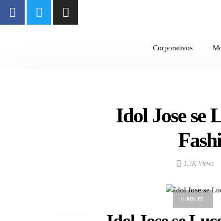
Corporativos
M
Idol Jose se
Fash
1.3K Views
PIN IT
Idol Jose se Lu