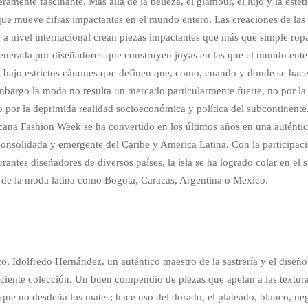
mente fascinante. Más allá de la belleza, el glamour, el lujo y la estéti
 que mueve cifras impactantes en el mundo entero. Las creaciones de las
 a nivel internacional crean piezas impactantes que más que simple rop
 generada por diseñadores que construyen joyas en las que el mundo ente
as bajo estrictos cánones que definen que, como, cuando y donde se hac
bargo la moda no resulta un mercado particularmente fuerte, no por la
o por la deprimida realidad socioeconómica y política del subcontinente
cana Fashion Week se ha convertido en los últimos años en una auténti
 consolidada y emergente del Caribe y America Latina. Con la participac
antes diseñadores de diversos países, la isla se ha logrado colar en el si
 de la moda latina como Bogota, Caracas, Argentina o Mexico.
o, Idolfredo Hernández, un auténtico maestro de la sastrería y el diseño
eciente colección. Un buen compendio de piezas que apelan a las textur
o que no desdeña los mates; hace uso del dorado, el plateado, blanco, ne