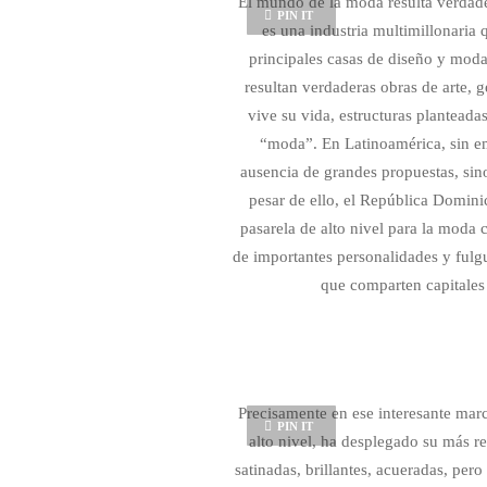
El mundo de la moda resulta verdadera
PIN IT
es una industria multimillonaria
principales casas de diseño y moda
resultan verdaderas obras de arte,
vive su vida, estructuras plantead
“moda”. En Latinoamérica, sin em
ausencia de grandes propuestas, sin
pesar de ello, el República Domini
pasarela de alto nivel para la moda
de importantes personalidades y fulgur
que comparten capitales
Precisamente en ese interesante marc
PIN IT
alto nivel, ha desplegado su más r
satinadas, brillantes, acueradas, per