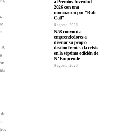
ca,
a Premios Juventud
2026 con una
nominación por “Buti
a,
Call”
ro
6 agosto, 2026
N58 convocó a
en
emprendedores a
diseñar su propio
. A
destino frente a la crisis
en la séptima edición de
ca
N’ Emprende
ión
6 agosto, 2026
tial
 de
as
gro,