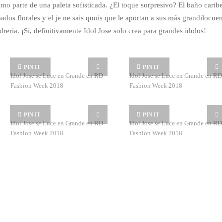
como parte de una paleta sofisticada. ¿El toque sorpresivo? El baño carib
pados florales y el je ne sais quois que le aportan a sus más grandilocue
drería. ¡Si, definitivamente Idol Jose solo crea para grandes ídolos!
PIN IT
PIN IT
Idol Jose se Luce en Grande en RD
Idol Jose se Luce en Grande en RD
Fashion Week 2018
Fashion Week 2018
PIN IT
PIN IT
Idol Jose se Luce en Grande en RD
Idol Jose se Luce en Grande en RD
Fashion Week 2018
Fashion Week 2018