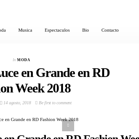
oda
Musica
Espectaculos
Bio
Contacto
VIEW POST
Multinacional de
Sabores expande su
In
MODA
Portafolio de bebidas
 Luce en Grande en RD
In
CORPORATIVOS
ion Week 2018
14 agosto, 2018
Be first to comment
ce en Grande en RD Fashion We