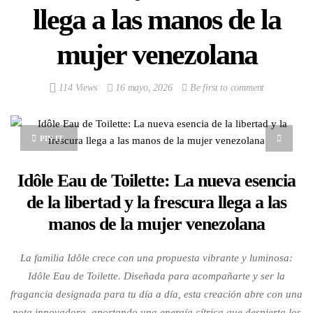
llega a las manos de la
mujer venezolana
114 Views
16 mayo, 2026
Be first to comment
PIN IT
Idôle Eau de Toilette: La nueva esencia
de la libertad y la frescura llega a las
manos de la mujer venezolana
La familia Idôle crece con una propuesta vibrante y luminosa:
Idôle Eau de Toilette. Diseñada para acompañarte y ser la
fragancia designada para tu día a día, esta creación abre con una
nota innovadora, aportando una energía cítrica que despierta los