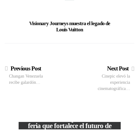
Visionary Journeys muestra el legado de
La felici
Louis Vuitton
presenta 
“Vani
Previous Post
Next Post
Changan Venezuela
Cinepic elevó la
recibe galardón…
experiencia
cinematográfica…
M
VIEW POST
The Local Expo 2026: La
50
feria que fortalece el futuro de
la moda venezolana
In
CORPORATIVOS