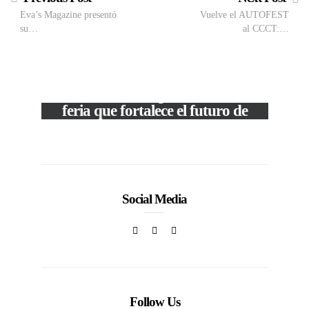
Eva’s Magazine presentó
Vuelve el AUTOFEST
su…
al CCCT:…
VIEW POST
The Local Expo 2026: La
feria que fortalece el futuro de
la moda venezolana
c
In
CORPORATIVOS
Social Media
Follow Us