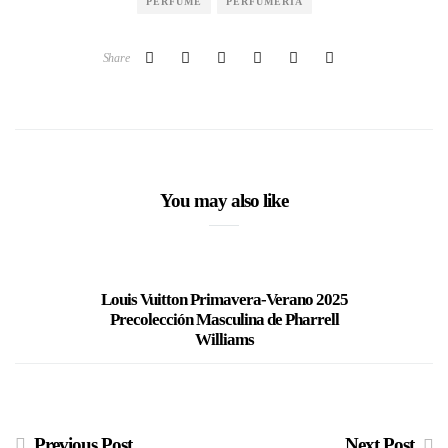
PERFUME
PERFUMERIA
Share
You may also like
Louis Vuitton Primavera-Verano 2025
Caroli
Precolección Masculina de Pharrell
Williams
Previous Post
Next Post