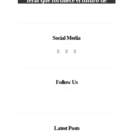
feria que fortalece el futuro de
la moda venezolana
In
CORPORATIVOS
Social Media
Follow Us
Latest Posts