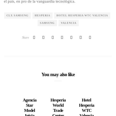
el país, en pro de la vanguardia tecnológica.
CLX SAMSUNG
HESPERIA
HOTEL HESPERIA WTC VALENCIA
SAMSUNG
VALENCIA
Share
You may also like
Agencia
Hesperia
Hotel
Inst
Star
World
Hesperia
comi
Model
Trade
WTC
Cole
Inicia
Center
Valencia
d