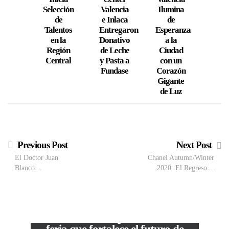
Selección
Valencia
Ilumina
Inge
de
e Inlaca
de
y
Talentos
Entregaron
Esperanza
auto
en la
Donativo
a la
pa
Región
de Leche
Ciudad
eval
Central
y Pasta a
con un
infra
Fundase
Corazón
e
Gigante
Cara
de Luz
Previous Post
Next Post
El Doctor Juan
Chanel Autumn/Winter
Blanco…
2020: El Regreso…
VIEW POST
The Local Expo 2026: La