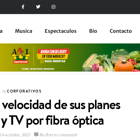
a
Musica
Espectaculos
Bio
Contacto
CORPORATIVOS
In
a velocidad de sus planes
CORPORATIVOS
In
y TV por fibra óptica
14 octubre, 2025
Be first to comment