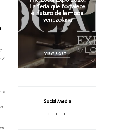
La feria que fortalece
el futuro de la moda
venezolana
a
e
VIEW POST
t y
s y
Social Media
ón
res