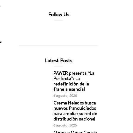
a
Follow Us
r
Latest Posts
PAWER presenta “La
Perfecta”: La
redefinición de la
franela esencial
6 agosto, 2026
Crema Helados busca
nuevos franquiciados
para ampliar su red de
distribución nacional
6 agosto, 2026
Ozuna y Omar Courtz