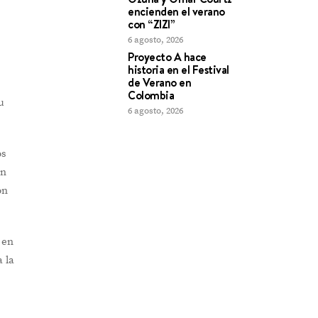
encienden el verano
con “ZIZI”
6 agosto, 2026
Proyecto A hace
historia en el Festival
de Verano en
Colombia
u
6 agosto, 2026
os
en
on
 en
 la