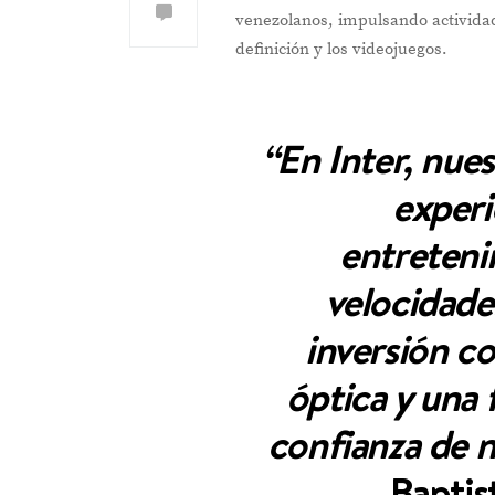
venezolanos, impulsando actividade
definición y los videojuegos.
“En Inter, nues
experi
entreteni
velocidade
inversión co
óptica y una 
confianza de n
Baptis