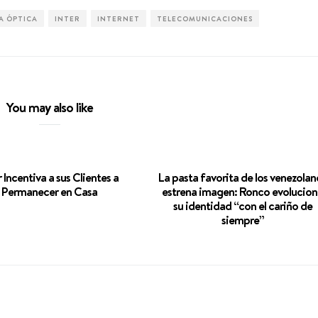
A ÓPTICA
INTER
INTERNET
TELECOMUNICACIONES
You may also like
r Incentiva a sus Clientes a
La pasta favorita de los venezolan
Permanecer en Casa
estrena imagen: Ronco evolucion
su identidad “con el cariño de
siempre”