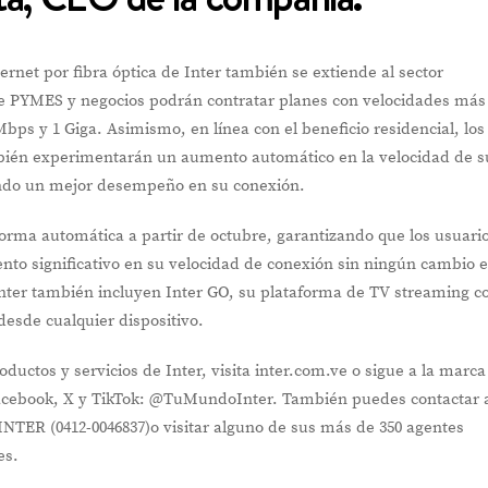
ternet por fibra óptica de Inter también se extiende al sector
de PYMES y negocios podrán contratar planes con velocidades más
bps y 1 Giga. Asimismo, en línea con el beneficio residencial, los
mbién experimentarán un aumento automático en la velocidad de s
ando un mejor desempeño en su conexión.
 forma automática a partir de octubre, garantizando que los usuari
ento significativo en su velocidad de conexión sin ningún cambio 
Inter también incluyen Inter GO, su plataforma de TV streaming c
desde cualquier dispositivo.
ductos y servicios de Inter, visita inter.com.ve o sigue a la marca
acebook, X y TikTok: @TuMundoInter. También puedes contactar a
TER (0412-0046837)o visitar alguno de sus más de 350 agentes
es.