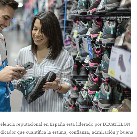
excelencia reputacional en España está liderado por DECATHLON
ndicador que cuantifica la estima, confianza, admiración y buena