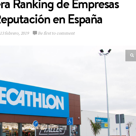
ra Ranking de Empresas
eputación en España
13 febrero, 2019
Be first to comment
Multinacional de
Sabores expande su
Portafolio de bebidas
VIEW POST