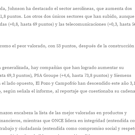
da, Johnson ha destacado el sector aerolíneas, que aumenta dos
1,8 puntos. Los otros dos únicos sectores que han subido, aunque
das (+0,8, hasta 69 puntos) y las telecomunicaciones (+0,3, hasta 5
o como el peor valorado, con 53 puntos, después de la construcción
va generalizada, hay compañías que han logrado aumentar su
sta 69,3 puntos), PSA Groupe (+4,6, hasta 73,8 puntos) y Siemens
 el lado opuesto, El Pozo y Campofrío han descendido este año 3,
, según señala el informe, al reportaje que cuestionaba su caden
azon encabeza la lista de las mejor valoradas en productos y
 financieros, mientras que ONCE lidera en integridad (entendida c
e trabajo y ciudadanía (entendida como compromiso social y respet