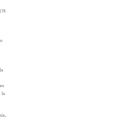
(78
to
la
es
 la
nía,