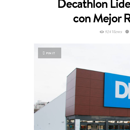
Decathlon Lide
con Mejor R
924 Views
PIN IT