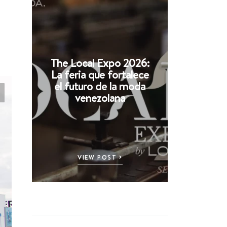
The Local Expo 2026:
La feria que fortalece
el futuro de la moda
venezolana
VIEW POST