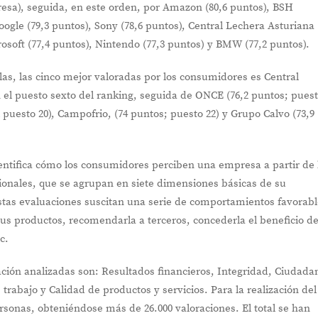
esa), seguida, en este orden, por Amazon (80,6 puntos), BSH
oogle (79,3 puntos), Sony (78,6 puntos), Central Lechera Asturiana 
rosoft (77,4 puntos), Nintendo (77,3 puntos) y BMW (77,2 puntos).
as, las cinco mejor valoradas por los consumidores es Central
n el puesto sexto del ranking, seguida de ONCE (76,2 puntos; pues
l puesto 20), Campofrio, (74 puntos; puesto 22) y Grupo Calvo (73,9
entifica cómo los consumidores perciben una empresa a partir de 
cionales, que se agrupan en siete dimensiones básicas de su
tas evaluaciones suscitan una serie de comportamientos favorabl
s productos, recomendarla a terceros, concederla el beneficio de
c.
ción analizadas son: Resultados financieros, Integridad, Ciudada
trabajo y Calidad de productos y servicios. Para la realización del
ersonas, obteniéndose más de 26.000 valoraciones. El total se han