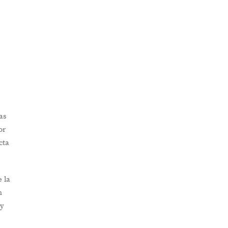
as
or
cta
e la
n
 y