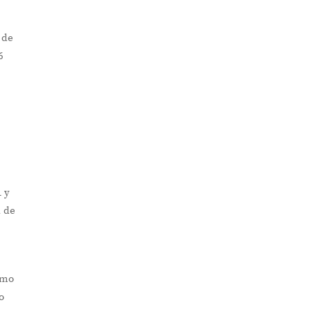
 de
6
1 y
a de
omo
o