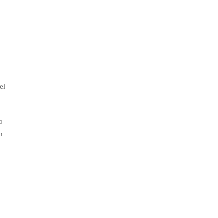
el
o
n