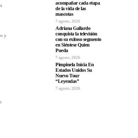
acompañar cada etapa
ma
de la vida de las
mascotas
7 agosto, 2026
Adriana Gallardo
conquista la televisión
os y
con su exitoso segmento
en Siéntese Quien
Pueda
7 agosto, 2026
Pimpinela Inicia En
Estados Unidos Su
Nuevo Tour
“Leyendas”
7 agosto, 2026
t
o