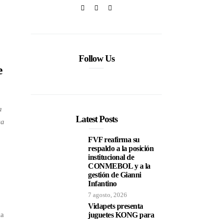
Follow Us
e
a
Latest Posts
ca
FVF reafirma su
respaldo a la posición
institucional de
CONMEBOL y a la
gestión de Gianni
Infantino
7 agosto, 2026
Vidapets presenta
la
juguetes KONG para