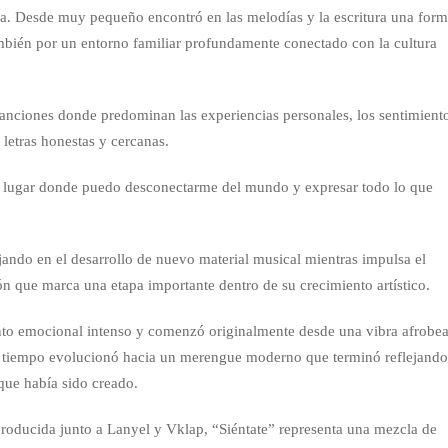
a. Desde muy pequeño encontró en las melodías y la escritura una for
ambién por un entorno familiar profundamente conectado con la cultura
anciones donde predominan las experiencias personales, los sentimient
n letras honestas y cercanas.
el lugar donde puedo desconectarme del mundo y expresar todo lo que
ando en el desarrollo de nuevo material musical mientras impulsa el
n que marca una etapa importante dentro de su crecimiento artístico.
o emocional intenso y comenzó originalmente desde una vibra afrobea
l tiempo evolucionó hacia un merengue moderno que terminó reflejand
que había sido creado.
roducida junto a Lanyel y Vklap, “Siéntate” representa una mezcla de