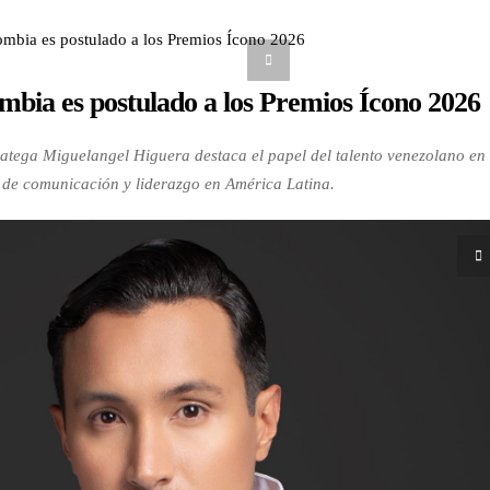
mbia es postulado a los Premios Ícono 2026
ratega Miguelangel Higuera destaca el papel del talento venezolano en 
 de comunicación y liderazgo en América Latina.