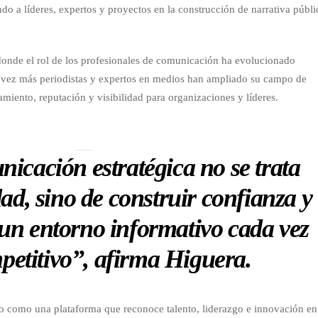
o a líderes, expertos y proyectos en la construcción de narrativa públi
donde el rol de los profesionales de comunicación ha evolucionado
a vez más periodistas y expertos en medios han ampliado su campo de
amiento, reputación y visibilidad para organizaciones y líderes.
icación estratégica no se trata
idad, sino de construir confianza y
un entorno informativo cada vez
etitivo”, afirma Higuera.
o como una plataforma que reconoce talento, liderazgo e innovación en