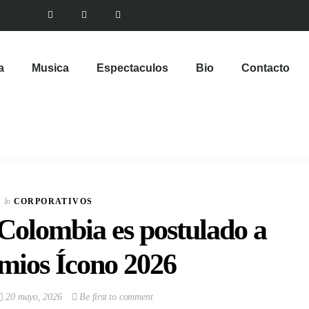
a
Musica
Espectaculos
Bio
Contacto
VIEW POST
Multinacional de
Sabores expande su
In
CORPORATIVOS
Portafolio de bebidas
Colombia es postulado a
In
CORPORATIVOS
emios Ícono 2026
20 mayo, 2026
Be first to comment