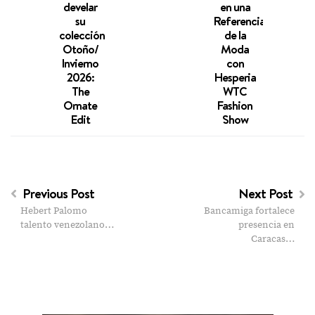
develar
en una
con 
su
Referencia
Jorn
colección
de la
Llen
Otoño/
Moda
Char
Invierno
con
Inspi
2026:
Hesperia
y
The
WTC
Empo
Ornate
Fashion
Edit
Show
Previous Post
Next Post
Hebert Palomo
Bancamiga fortalece
talento venezolano…
presencia en
Caracas…