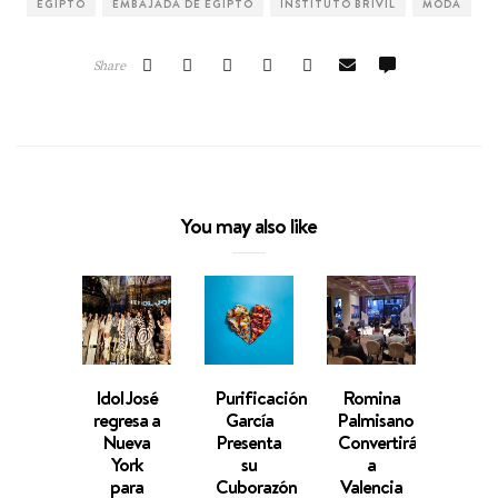
EGIPTO
EMBAJADA DE EGIPTO
INSTITUTO BRIVIL
MODA
Share
You may also like
Idol José
Purificación
Romina
Mai
regresa a
García
Palmisano
1
Nueva
Presenta
Convertirá
Cele
York
su
a
el Dí
para
Cuborazón
Valencia
la M