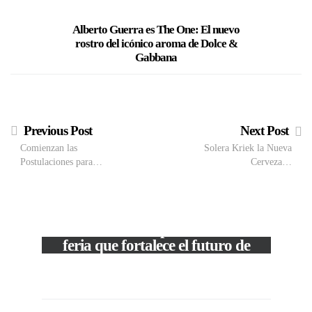
Alberto Guerra es The One: El nuevo
Madonn
rostro del icónico aroma de Dolce &
asalto
Gabbana
Previous Post
Next Post
Comienzan las
Solera Kriek la Nueva
Postulaciones para…
Cerveza…
VIEW POST
The Local Expo 2026: La
feria que fortalece el futuro de
la moda venezolana
c
In
CORPORATIVOS