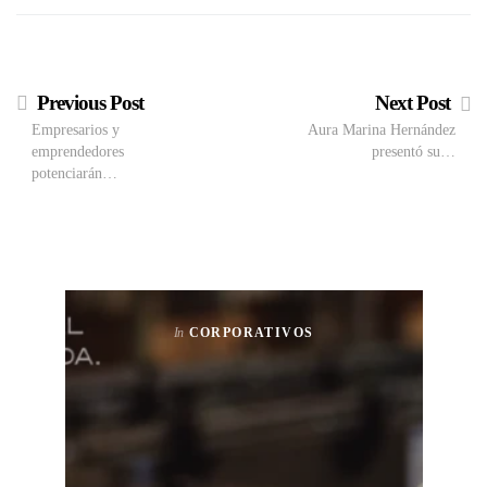
Previous Post
Next Post
Empresarios y
Aura Marina Hernández
emprendedores
presentó su…
potenciarán…
In
CORPORATIVOS