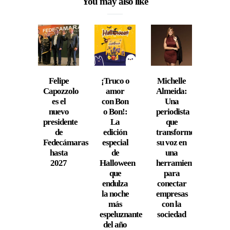
You may also like
Felipe
¡Truco o
Michelle
Wi
Capozzolo
amor
Almeida:
vuel
es el
con Bon
Una
cone
nuevo
o Bon!:
periodista
a
presidente
La
que
Vene
de
edición
transformó
co
Fedecámaras
especial
su voz en
Colo
hasta
de
una
co
2027
Halloween
herramienta
vue
que
para
dire
endulza
conectar
a Bo
la noche
empresas
y
más
con la
Mede
espeluznante
sociedad
del año