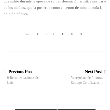
que sufrió durante la época de su transformación artística por parte
de los medios, que la pusieron como el centro de mira de toda la
opinión pública.
Share
Previous Post
Next Post
9 Recomendaciones de
Venezolana de Pinturas
Luis…
Entregó Certificados…
M
VIEW POST
The Local Expo 2026: La
50