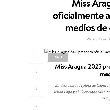
Miss Ara
oficialmente a
medios de 
513 Views
PIN IT
Miss Aragua 2025 pre
med
En una velada repleta de talento 
Edilia Papa y el Licenciado Manuel
comp