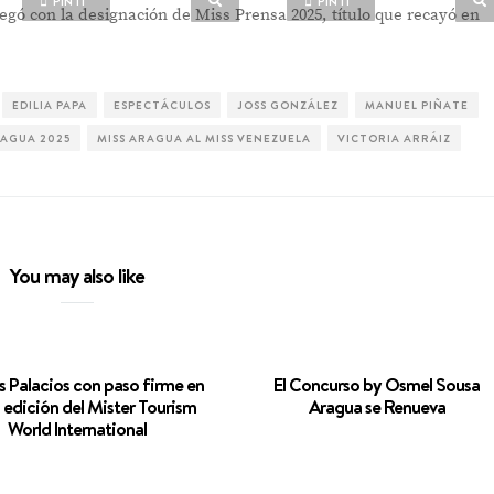
PIN IT
PIN IT
gó con la designación de Miss Prensa 2025, título que recayó en
EDILIA PAPA
ESPECTÁCULOS
JOSS GONZÁLEZ
MANUEL PIÑATE
RAGUA 2025
MISS ARAGUA AL MISS VENEZUELA
VICTORIA ARRÁIZ
You may also like
s Palacios con paso firme en
El Concurso by Osmel Sousa
a edición del Mister Tourism
Aragua se Renueva
World International