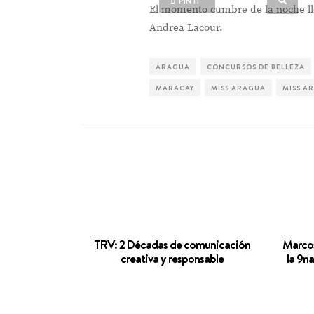
PIN IT
El momento cumbre de la noche lle
Andrea Lacour.
ARAGUA
CONCURSOS DE BELLEZA
MARACAY
MISS ARAGUA
MISS A
TRV: 2 Décadas de comunicación
‎Marco
creativa y responsable
la 9n