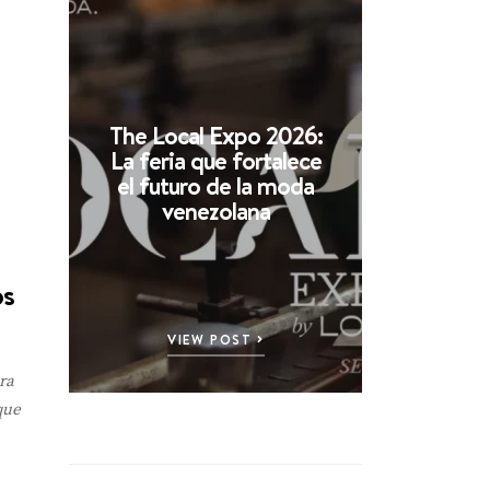
The Local Expo 2026:
La feria que fortalece
el futuro de la moda
venezolana
os
VIEW POST
ra
que