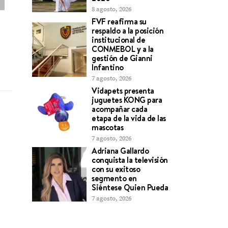
8 agosto, 2026
FVF reafirma su
respaldo a la posición
institucional de
CONMEBOL y a la
gestión de Gianni
Infantino
7 agosto, 2026
Vidapets presenta
juguetes KONG para
acompañar cada
etapa de la vida de las
mascotas
7 agosto, 2026
Adriana Gallardo
conquista la televisión
con su exitoso
VIP Presentó su Pasarela VIP en la
Nuestra Belleza 
segmento en
Siéntese Quien Pueda
Noche Morada de D’yer Models
entregó Banda
7 agosto, 2026