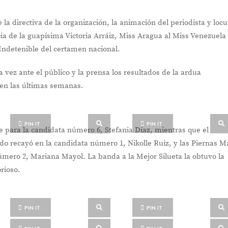
 la directiva de la organización, la animación del periodista y locu
ia de la guapísima Victoria Arráiz, Miss Aragua al Miss Venezuela
Indetenible del certamen nacional.
vez ante el público y la prensa los resultados de la ardua
 en las últimas semanas.
PIN IT
PIN IT
 para la candidata número 6, Stefania Díaz, mientras que el
do recayó en la candidata número 1, Nikolle Ruiz, y las Piernas M
úmero 2, Mariana Mayol. La banda a la Mejor Silueta la obtuvo la
rioso.
PIN IT
PIN IT