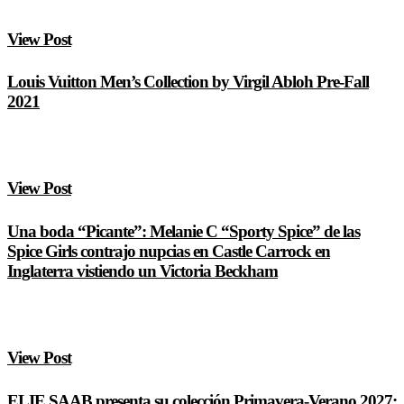
View Post
Louis Vuitton Men’s Collection by Virgil Abloh Pre-Fall
2021
View Post
Una boda “Picante”: Melanie C “Sporty Spice” de las
Spice Girls contrajo nupcias en Castle Carrock en
Inglaterra vistiendo un Victoria Beckham
View Post
ELIE SAAB presenta su colección Primavera-Verano 2027: