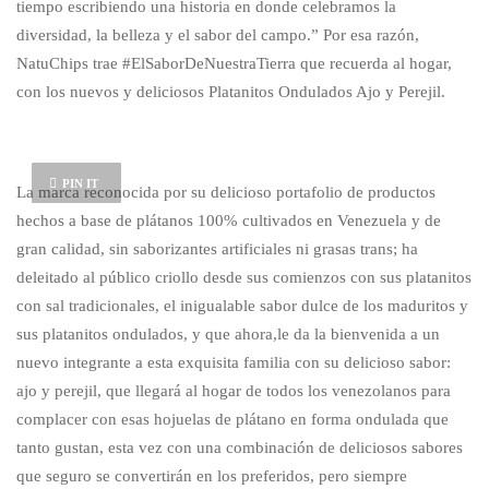
tiempo escribiendo una historia en donde celebramos la
diversidad, la belleza y el sabor del campo.” Por esa razón,
NatuChips trae #ElSaborDeNuestraTierra que recuerda al hogar,
con los nuevos y deliciosos Platanitos Ondulados Ajo y Perejil.
PIN IT
La marca reconocida por su delicioso portafolio de productos
hechos a base de plátanos 100% cultivados en Venezuela y de
gran calidad, sin saborizantes artificiales ni grasas trans; ha
deleitado al público criollo desde sus comienzos con sus platanitos
con sal tradicionales, el inigualable sabor dulce de los maduritos y
sus platanitos ondulados, y que ahora,le da la bienvenida a un
nuevo integrante a esta exquisita familia con su delicioso sabor:
ajo y perejil, que llegará al hogar de todos los venezolanos para
complacer con esas hojuelas de plátano en forma ondulada que
tanto gustan, esta vez con una combinación de deliciosos sabores
que seguro se convertirán en los preferidos, pero siempre