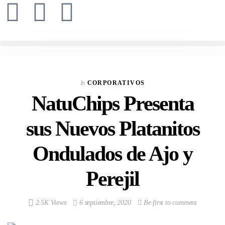
In
CORPORATIVOS
NatuChips Presenta
sus Nuevos Platanitos
Ondulados de Ajo y
Perejil
2.5K Views
6 septiembre, 2020
Be first to comment