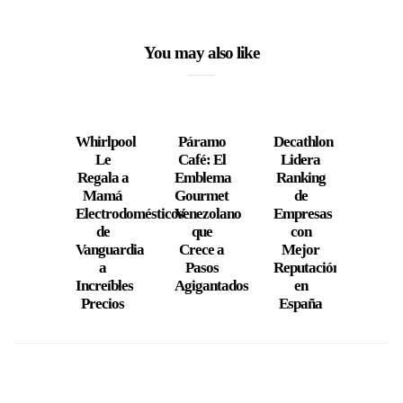
You may also like
Whirlpool
Páramo
Decathlon
Mu
Le
Café: El
Lidera
Tot
Regala a
Emblema
Ranking
reci
Mamá
Gourmet
de
la m
Electrodomésticos
Venezolano
Empresas
Admi
de
que
con
e
Vanguardia
Crece a
Mejor
Vene
a
Pasos
Reputación
Increíbles
Agigantados
en
Precios
España