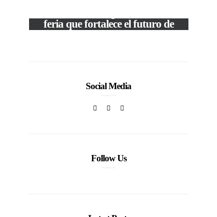
M
VIEW POST
The Local Expo 2026: La
50
feria que fortalece el futuro de
la moda venezolana
In
CORPORATIVOS
Social Media
Follow Us