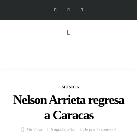
In
MUSICA
Nelson Arrieta regresa
a Caracas
356 Views
6 agosto, 2025
Be first to comment