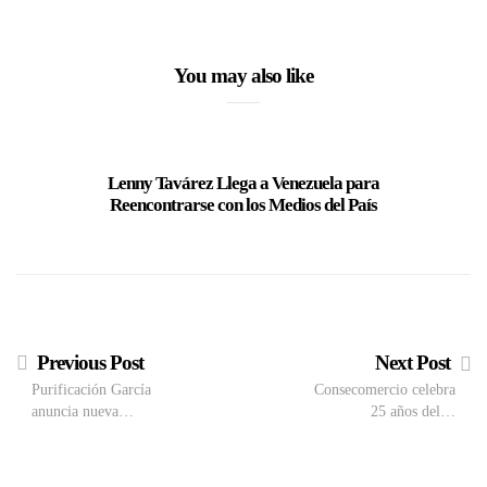
You may also like
Lenny Tavárez Llega a Venezuela para
Neka O
Reencontrarse con los Medios del País
Cori
Previous Post
Next Post
Purificación García
Consecomercio celebra
anuncia nueva…
25 años del…