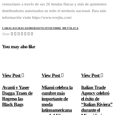
venezolano a través de sus 26 tiendas físicas y más de quinientos
distribuidores autorizados en todo el territorio nacional. Para más
información visite https://www.ovejita.com/
CARACAS
CHACAO
MODA
OVEJITA
TORRE METÁLICA
Share
You may also like
View Post
View Post
View Post
Avanti y Yaser
Miami celebra la
Italian Trade
Dagga Traen de
cumbre más
Agency celebró
Regreso las
importante de
el éxito de
Black Bags
moda
“Italian Riviera”
latinoamericana
durante el