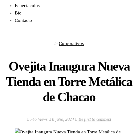
Espectaculos
Bio
Contacto
Corporativos
In
Ovejita Inaugura Nueva
Tienda en Torre Metálica
de Chacao
746 Views
8 julio, 2024
Be first to comment