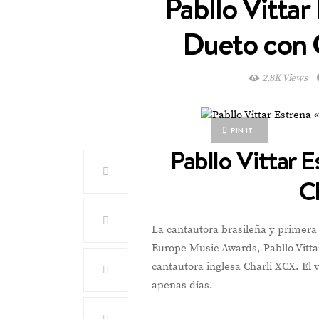
Pabllo Vittar
Dueto con 
2.8K Views
PIN IT
Pabllo Vittar 
C
La cantautora brasileña y primer
Europe Music Awards, Pabllo Vittar
cantautora inglesa Charli XCX. El 
apenas días.