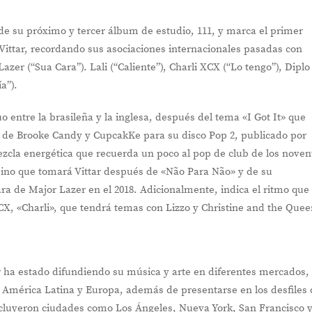
 de su próximo y tercer álbum de estudio, 111, y marca el primer
Vittar, recordando sus asociaciones internacionales pasadas con
zer (“Sua Cara”). Lali (“Caliente”), Charli XCX (“Lo tengo”), Diplo
a”).
o entre la brasileña y la inglesa, después del tema «I Got It» que
n de Brooke Candy y CupcakKe para su disco Pop 2, publicado por
zcla energética que recuerda un poco al pop de club de los noven
mino que tomará Vittar después de «Não Para Não» y de su
 de Major Lazer en el 2018. Adicionalmente, indica el ritmo que
CX, «Charli», que tendrá temas con Lizzo y Christine and the Quee
ar ha estado difundiendo su música y arte en diferentes mercados,
r América Latina y Europa, además de presentarse en los desfiles 
ncluyeron ciudades como Los Ángeles, Nueva York, San Francisco 