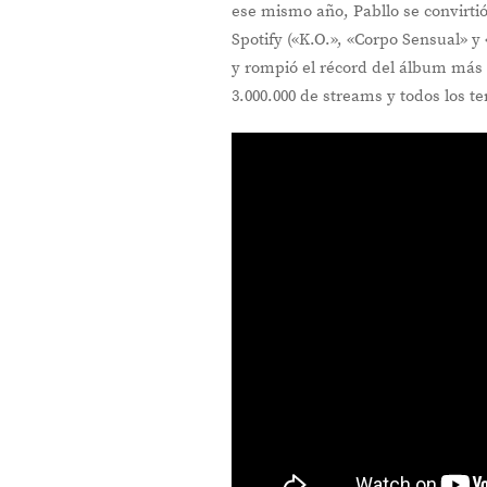
ese mismo año, Pabllo se convirtió 
Spotify («K.O.», «Corpo Sensual» 
y rompió el récord del álbum más 
3.000.000 de streams y todos los t