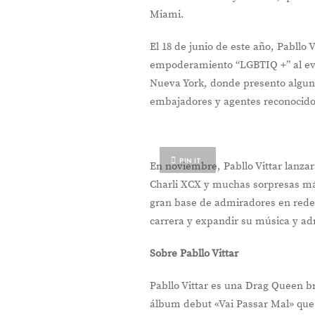
Miami.
El 18 de junio de este año, Pabllo 
empoderamiento “LGBTIQ +” al eve
Nueva York, donde presento alguno
embajadores y agentes reconocido
PIN IT
En noviembre, Pabllo Vittar lanzar
Charli XCX y muchas sorpresas má
gran base de admiradores en redes 
carrera y expandir su música y a
Sobre Pabllo Vittar
Pabllo Vittar es una Drag Queen br
álbum debut «Vai Passar Mal» que i