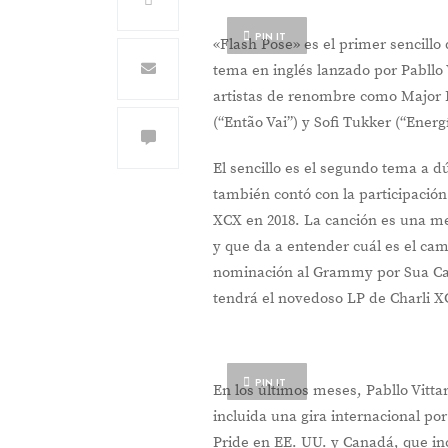
PIN IT
«Flash Pose» es el primer sencillo
tema en inglés lanzado por Pabllo 
artistas de renombre como Major La
(“Então Vai”) y Sofi Tukker (“Energí
El sencillo es el segundo tema a dú
también contó con la participació
XCX en 2018. La canción es una me
y que da a entender cuál es el ca
nominación al Grammy por Sua Cara
tendrá el novedoso LP de Charli X
PIN IT
En los últimos meses, Pabllo Vitt
incluida una gira internacional po
Pride en EE. UU. y Canadá, que i