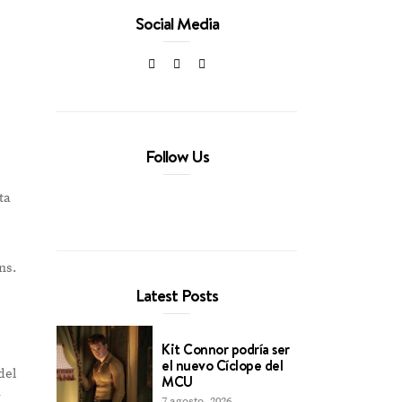
Social Media
Follow Us
ta
ns.
Latest Posts
Kit Connor podría ser
el nuevo Cíclope del
del
MCU
y
7 agosto, 2026