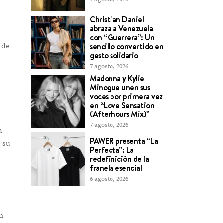
Christian Daniel
abraza a Venezuela
con “Guerrera”: Un
sencillo convertido en
 de
gesto solidario
7 agosto, 2026
Madonna y Kylie
Minogue unen sus
voces por primera vez
en “Love Sensation
(Afterhours Mix)”
7 agosto, 2026
a
PAWER presenta “La
n su
Perfecta”: La
redefinición de la
franela esencial
6 agosto, 2026
En