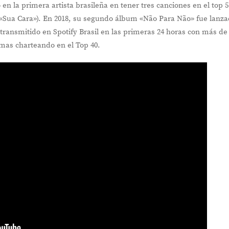
en la primera artista brasileña en tener tres canciones en el top 
y «Sua Cara»). En 2018, su segundo álbum «Não Para Não» fue lanz
transmitido en Spotify Brasil en las primeras 24 horas con más de
emas charteando en el Top 40.