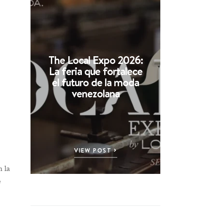
The Local Expo 2026:
La feria que fortalece
el futuro de la moda
venezolana
VIEW POST
n la
e