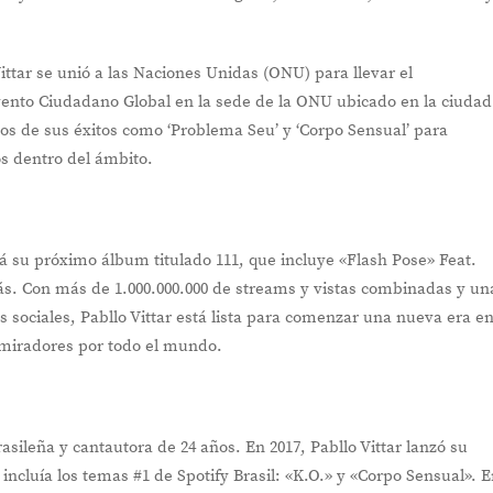
Vittar se unió a las Naciones Unidas (ONU) para llevar el
nto Ciudadano Global en la sede de la ONU ubicado en la ciudad
s de sus éxitos como ‘Problema Seu’ y ‘Corpo Sensual’ para
s dentro del ámbito.
á su próximo álbum titulado 111, que incluye «Flash Pose» Feat.
s. Con más de 1.000.000.000 de streams y vistas combinadas y un
sociales, Pabllo Vittar está lista para comenzar una nueva era e
dmiradores por todo el mundo.
asileña y cantautora de 24 años. En 2017, Pabllo Vittar lanzó su
ncluía los temas #1 de Spotify Brasil: «K.O.» y «Corpo Sensual». 