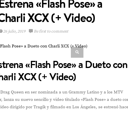
 Estrena «Flash Pose» a
Charli XCX (+ Video)
26 julio, 2019
Be first to comment
Emely Barile pisa
fuerte en el Reina
Hispanoamericana
Estrena «Flash Pose» a Dueto con
harli XCX (+ Video)
VIEW POST
a Drag Queen en ser nominada a un Grammy Latino y a los MTV
, lanza su nuevo sencillo y video titulado «Flash Pose» a dueto co
video dirigido por Tragik y filmado en Los Ángeles, se estrenó hac