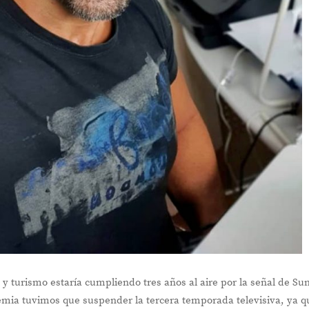
y turismo estaría cumpliendo tres años al aire por la señal de Su
emia tuvimos que suspender la tercera temporada televisiva, ya q