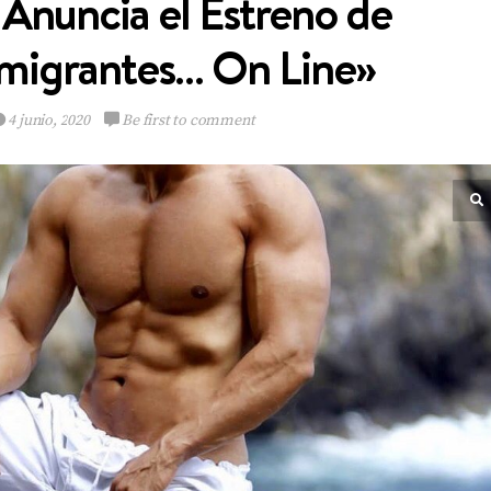
 Anuncia el Estreno de
migrantes… On Line»
4 junio, 2020
Be first to comment
Multinacional de
Sabores expande su
Portafolio de bebidas
VIEW POST