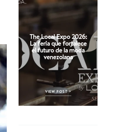
The Local Expo 2026:
La feria que fortalece
el futuro de la moda
venezolana
VIEW POST