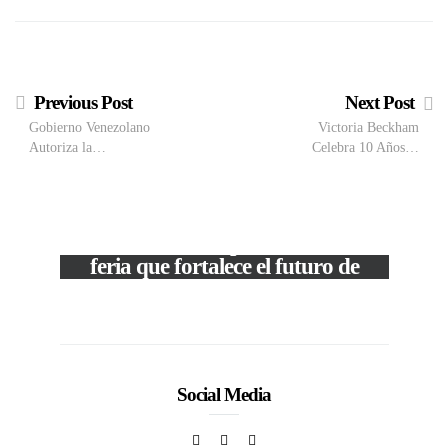
Previous Post
Next Post
Gobierno Venezolano
Victoria Beckham
Autoriza la…
Celebra 10 Años…
VIEW POST
The Local Expo 2026: La
feria que fortalece el futuro de
la moda venezolana
c
In
CORPORATIVOS
Social Media