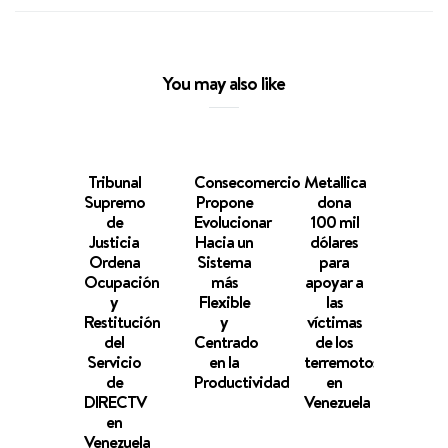
You may also like
Tribunal
Consecomercio
Metallica
FED
Supremo
Propone
dona
Sec
de
Evolucionar
100 mil
Priv
Justicia
Hacia un
dólares
Nece
Ordena
Sistema
para
Conf
Ocupación
más
apoyar a
pa
y
Flexible
las
Recu
Restitución
y
víctimas
l
del
Centrado
de los
Econ
Servicio
en la
terremotos
y El
de
Productividad
en
l
DIRECTV
Venezuela
Prod
en
Venezuela