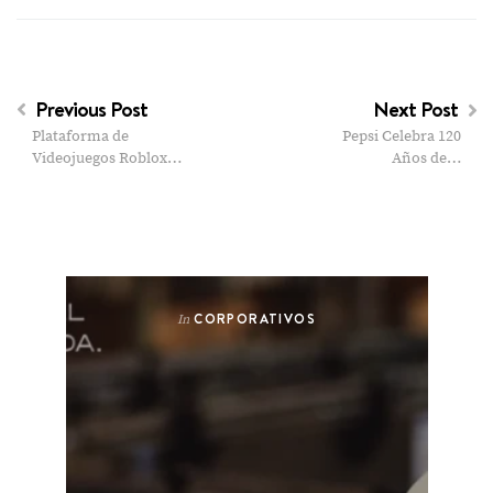
Previous Post
Next Post
Plataforma de
Pepsi Celebra 120
Videojuegos Roblox…
Años de…
CORPORATIVOS
In