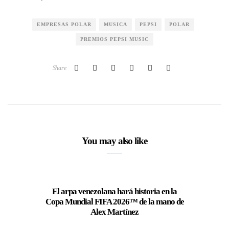
EMPRESAS POLAR
MUSICA
PEPSI
POLAR
PREMIOS PEPSI MUSIC
Share
You may also like
El arpa venezolana hará historia en la
Nick
Copa Mundial FIFA 2026™️ de la mano de
Alex Martínez