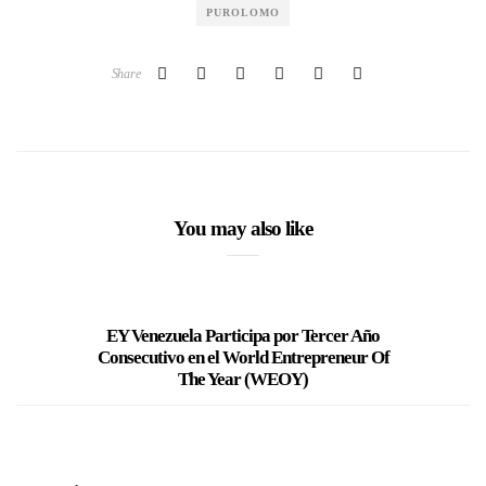
PUROLOMO
Share
You may also like
EY Venezuela Participa por Tercer Año
El Rena
Consecutivo en el World Entrepreneur Of
The Year (WEOY)