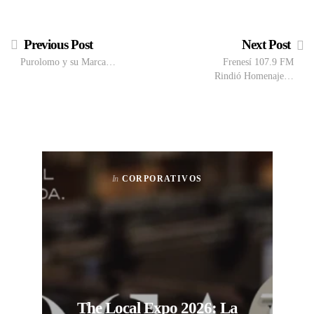
Previous Post
Next Post
Purolomo y su Marca…
Frenesí 107.9 FM
Rindió Homenaje…
In
CORPORATIVOS
The Local Expo 2026: La