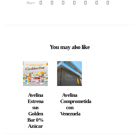
Share
You may also like
Avelina
Avelina
Estrena
Comprometida
sus
con
Golden
Venezuela
Bar 0%
Azúcar