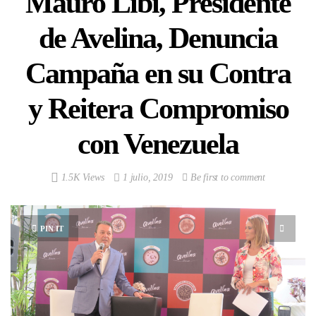
Mauro Libi, Presidente
de Avelina, Denuncia
Campaña en su Contra
y Reitera Compromiso
con Venezuela
1.5K Views
1 julio, 2019
Be first to comment
PIN IT