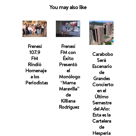
You may also like
Frenesí
Frenesí
107.9
FM con
Carabobo
Hesp
FM
Éxito
Será
W
Rindió
Presentó
Escenario
Vale
Homenaje
el
de
Cele
a los
Monólogo
Grandes
su 1
Periodistas
“Mama
Conciertos
Anive
Maravilla”
en el
y
de
Último
Reci
Killiana
Semestre
Cate
Rodríguez
del Año:
co
Esta es la
Hote
Cartelera
Estre
de
Hesperia