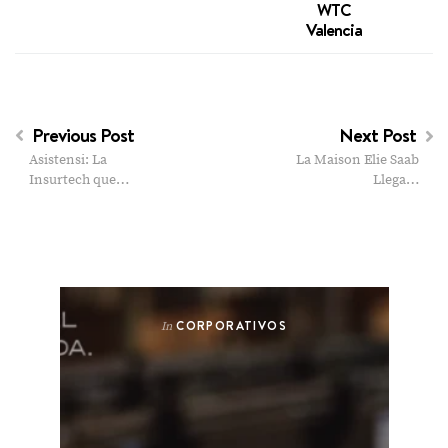
WTC
Valencia
Previous Post
Next Post
Asistensi: La
La Maison Elie Saab
Insurtech que…
Llega…
CORPORATIVOS
In