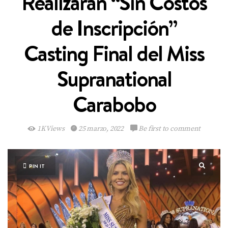
Realizarán “Sin Costos
de Inscripción”
Casting Final del Miss
Supranational
Carabobo
1K Views
25 marzo, 2022
Be first to comment
PIN IT