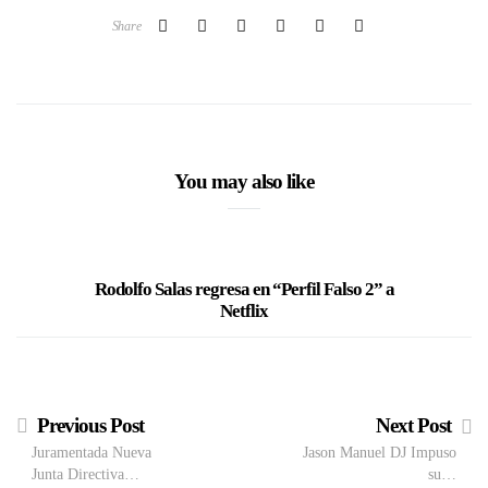
Share
You may also like
Rodolfo Salas regresa en “Perfil Falso 2” a
Rodolfo
Netflix
Previous Post
Next Post
Juramentada Nueva
Jason Manuel DJ Impuso
Junta Directiva…
su…