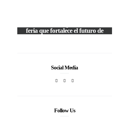
M
VIEW POST
The Local Expo 2026: La
50
feria que fortalece el futuro de
la moda venezolana
In
CORPORATIVOS
Social Media
Follow Us