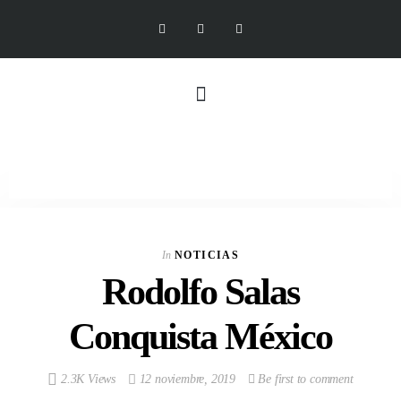
In
NOTICIAS
Rodolfo Salas
Conquista México
2.3K Views
12 noviembre, 2019
Be first to comment