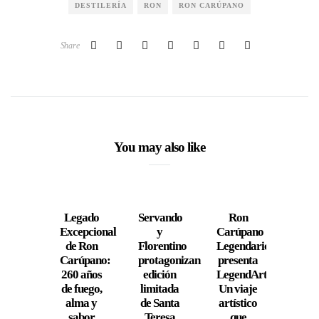
DESTILERÍA
RON
RON CARÚPANO
Share
You may also like
Legado
Servando
Ron
E
Excepcional
y
Carúpano
Mu
de Ron
Florentino
Legendario
del 
Carúpano:
protagonizan
presenta
Vene
260 años
edición
LegendArte:
se r
de fuego,
limitada
Un viaje
e
alma y
de Santa
artístico
prot
sabor
Teresa
que
en 