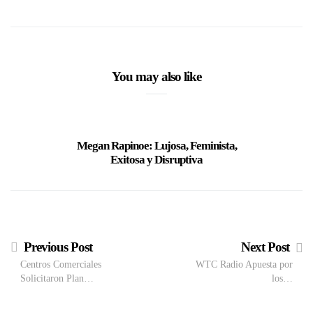
You may also like
Megan Rapinoe: Lujosa, Feminista,
Groove A
Exitosa y Disruptiva
Dancefloo
(+ Rose 
Previous Post
Next Post
Centros Comerciales
WTC Radio Apuesta por
Solicitaron Plan…
los…