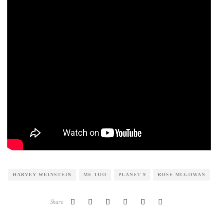
HARVEY WEINSTEIN
ME TOO
PLANET 9
ROSE MCGOWAN
Share