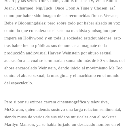
Heart ; y las series True Colors, God Is In The TV, What About
Joan?, Charmed, Nip/Tuck, Once Upon A Time y Chosen; así
como por haber sido imagen de las reconocidas firmas Versace,
Bebe y Bloomingdales; pero sobre todo por haber alzado su voz
contra lo que considera es el sistema machista y misógino que
impera en Hollywood y en toda la sociedad estadounidense, esto
tras haber hecho públicas sus denuncias al magnate de la
producción audiovisual Harvey Weinstein por abuso sexual,
acusación a la cual se terminarían sumando más de 80 víctimas del
ahora encarcelado Weinstein, dando inicio al movimiento Me Too
contra el abuso sexual, la misoginia y el machismo en el mundo
del espectáculo.
Pero si por su exitosa carrera cinematográfica y televisiva,
McGowan, quién además sostuvo una larga relación sentimental,
siendo musa de varios de sus videos musicales con el rockstar
Marilyn Manson, ya se había forjado un destacado nombre en el