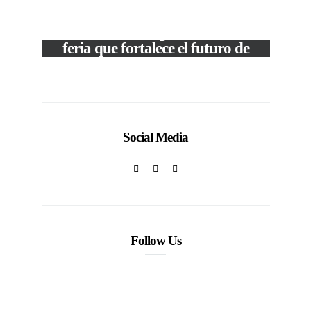
VIEW POST
The Local Expo 2026: La
feria que fortalece el futuro de
la moda venezolana
c
In
CORPORATIVOS
Social Media
Follow Us