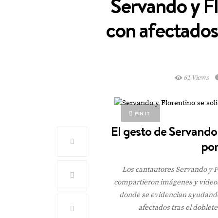
Servando y Fl
con afectados
61 Views
PIN IT
El gesto de Servando 
por
Los cantautores Servando y 
compartieron imágenes y videos p
donde se evidencian ayudando 
afectados tras el doblet