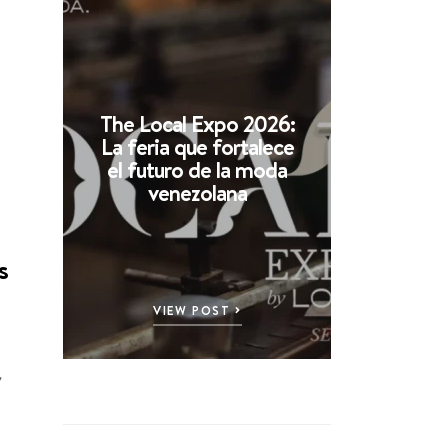
The Local Expo 2026:
La feria que fortalece
el futuro de la moda
venezolana
s
VIEW POST
,