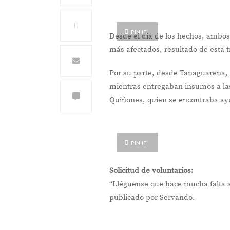
PIN IT
Desde el día de los hechos, ambos
más afectados, resultado de esta t
Por su parte, desde Tanaguarena, L
mientras entregaban insumos a las
Quiñones, quien se encontraba ayu
PIN IT
Solicitud de voluntarios:
“Lléguense que hace mucha falta a
publicado por Servando.