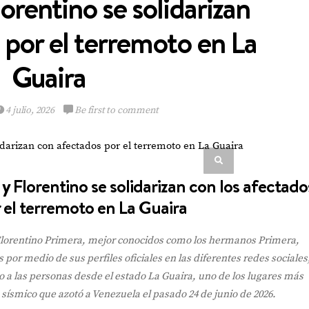
orentino se solidarizan
 por el terremoto en La
Guaira
Multinacional de
Sabores expande su
4 julio, 2026
Be first to comment
Portafolio de bebidas
y Florentino se solidarizan con los afectado
 el terremoto en La Guaira
VIEW POST
Florentino Primera, mejor conocidos como los hermanos Primera,
or medio de sus perfiles oficiales en las diferentes redes sociales
a las personas desde el estado La Guaira, uno de los lugares más
e sísmico que azotó a Venezuela el pasado 24 de junio de 2026.