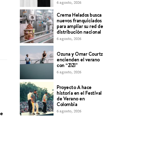
6 agosto, 2026
Crema Helados busca
nuevos franquiciados
para ampliar su red de
distribución nacional
6 agosto, 2026
Ozuna y Omar Courtz
encienden el verano
con “ZIZI”
6 agosto, 2026
Proyecto A hace
historia en el Festival
de Verano en
Colombia
6 agosto, 2026
de
Vargas Irausquín Desmiente
BNC Cierra Compr
Presunta Intervención del BOD y
Niega que el Banco Tenga Riesgos
por Activos Externos