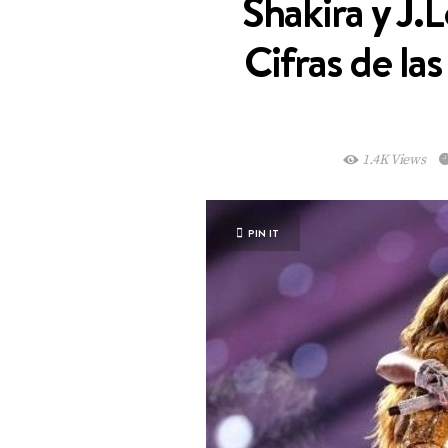
Shakira y J.
Cifras de la
1.4K Views
PIN IT