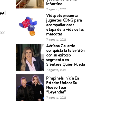
Infantino
7 agosto, 2026
owl
Vidapets presenta
juguetes KONG para
acompañar cada
etapa de la vida de las
020
mascotas
7 agosto, 2026
Adriana Gallardo
conquista la televisión
con su exitoso
segmento en
Siéntese Quien Pueda
7 agosto, 2026
Pimpinela Inicia En
Estados Unidos Su
Nuevo Tour
“Leyendas”
7 agosto, 2026