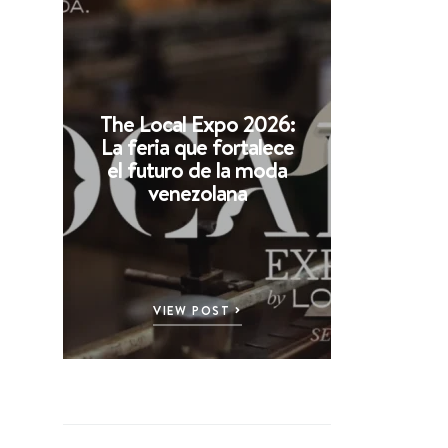
The Local Expo 2026:
La feria que fortalece
el futuro de la moda
venezolana
VIEW POST