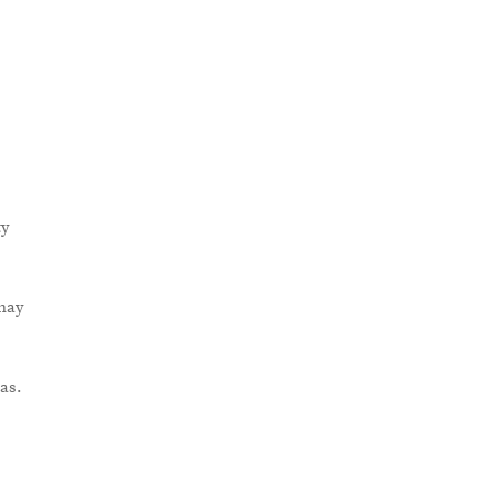
ty
 hay
as.