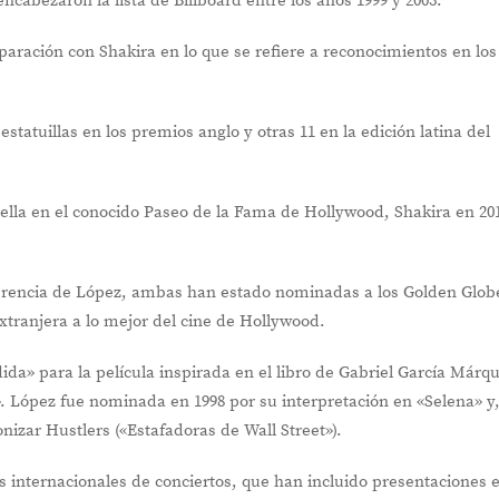
cabezaron la lista de Billboard entre los años 1999 y 2003.
aración con Shakira en lo que se refiere a reconocimientos en los
tatuillas en los premios anglo y otras 11 en la edición latina del
rella en el conocido Paseo de la Fama de Hollywood, Shakira en 20
ferencia de López, ambas han estado nominadas a los Golden Glob
xtranjera a lo mejor del cine de Hollywood.
da» para la película inspirada en el libro de Gabriel García Márq
». López fue nominada en 1998 por su interpretación en «Selena» y
izar Hustlers («Estafadoras de Wall Street»).
as internacionales de conciertos, que han incluido presentaciones 