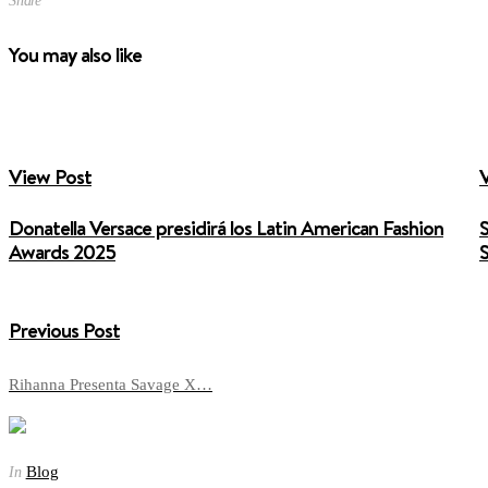
Share
You may also like
View Post
Donatella Versace presidirá los Latin American Fashion
S
Awards 2025
Previous Post
Rihanna Presenta Savage X…
Blog
In