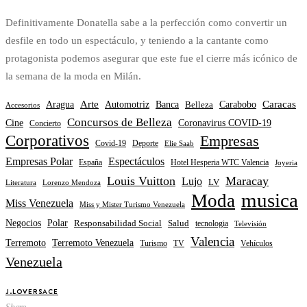
Definitivamente Donatella sabe a la perfección como convertir un
desfile en todo un espectáculo, y teniendo a la cantante como
protagonista podemos asegurar que este fue el cierre más icónico de
la semana de la moda en Milán.
Arte
Caracas
Banca
Carabobo
Aragua
Automotriz
Belleza
Accesorios
Concursos de Belleza
Coronavirus COVID-19
Cine
Concierto
Corporativos
Empresas
Covid-19
Deporte
Elie Saab
Empresas Polar
Espectáculos
España
Hotel Hesperia WTC Valencia
Joyeria
Louis Vuitton
Maracay
Lujo
LV
Literatura
Lorenzo Mendoza
musica
Moda
Miss Venezuela
Miss y Mister Turismo Venezuela
Negocios
Polar
Responsabilidad Social
Salud
tecnologia
Televisión
Valencia
Terremoto Venezuela
Terremoto
Turismo
TV
Vehículos
Venezuela
J.LO
VERSACE