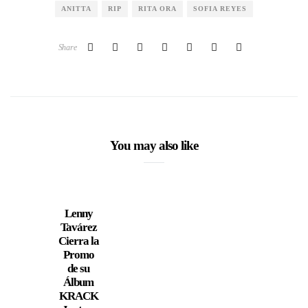
ANITTA
RIP
RITA ORA
SOFIA REYES
Share
You may also like
Lenny
Tavárez
Cierra la
Promo
de su
Álbum
KRACK