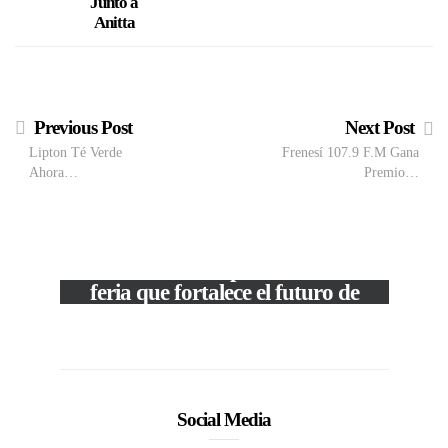
Junto a
Anitta
Previous Post
Next Post
Lipton Té Verde
Frenesí 107.9 F.M Gana
Ahora…
Premio…
VIEW POST
The Local Expo 2026: La
feria que fortalece el futuro de
la moda venezolana
In
CORPORATIVOS
Social Media