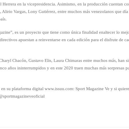
 Herrera en la vicepresidencia. Asimismo, en la producción cuentan co
, Alirio Vargas, Lony Gutiérrez, entre muchos más venezolanos que día
aís.
azine”, es un proyecto que tiene como única finalidad enaltecer lo mej
directivos apuestan a reinventarse en cada edición para el disfrute de c
haryl Chacón, Gustavo Elis, Laura Chimaras entre muchos más, han s
inco años ininterrumpidos y en este 2020 traen muchas más sorpresas p
s en su plataforma digital www.issuu.com: Sport Magazine Ve y si quier
m @sportmagazineveoficial