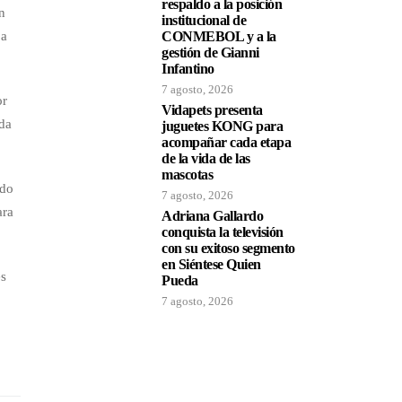
respaldo a la posición
n
institucional de
 a
CONMEBOL y a la
gestión de Gianni
Infantino
7 agosto, 2026
or
Vidapets presenta
ada
juguetes KONG para
acompañar cada etapa
de la vida de las
mascotas
ido
7 agosto, 2026
ara
Adriana Gallardo
conquista la televisión
con su exitoso segmento
en Siéntese Quien
es
Pueda
7 agosto, 2026