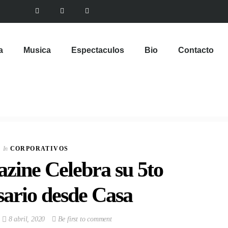
a
Musica
Espectaculos
Bio
Contacto
VIEW POST
Reina de Ferias de San
José presentó
In
CORPORATIVOS
candidatas 2026
zine Celebra su 5to
In
ESPECTACULOS
sario desde Casa
8 abril, 2020
Be first to comment