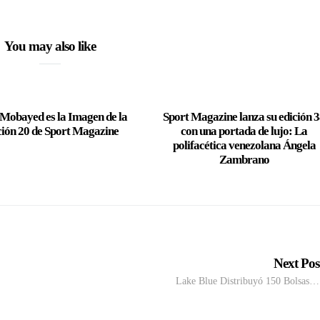
You may also like
 Mobayed es la Imagen de la
Sport Magazine lanza su edición 
ción 20 de Sport Magazine
con una portada de lujo: La
polifacética venezolana Ángela
Zambrano
Next Po
Lake Blue Distribuyó 150 Bolsas…