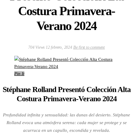
Costura Primavera-
Verano 2024
704 Views
12 febrero, 2024
Be first to comment
Pin It
Stéphane Rolland Presentó Colección Alta
Costura Primavera-Verano 2024
Profundidad infinita y sensualidad: las dunas del desierto. Stéphane
Rolland evoca una atmósfera serena: cada mujer se protege y se
acurruca en un capullo, escondida y revelada.