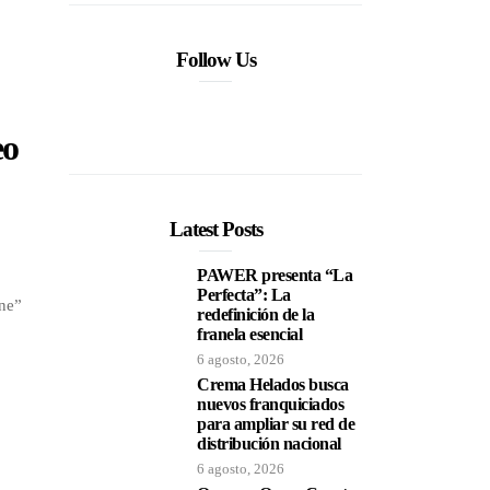
Follow Us
eo
Latest Posts
PAWER presenta “La
Perfecta”: La
one”
redefinición de la
franela esencial
6 agosto, 2026
Crema Helados busca
nuevos franquiciados
para ampliar su red de
distribución nacional
6 agosto, 2026