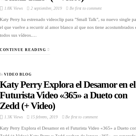
1.8K Views
2 septiembre, 2019
Be first to comment
Katy Perry ha estrenado videoclip para "Small Talk", su nuevo single p
el que vuelve a recurrir al amor blanco al que nos tiene acostumbrados 
todos sus vídeos.…
CONTINUE READING
In
VIDEO BLOG
Katy Perry Explora el Desamor en el
Futurista Video «365» a Dueto con
Zedd (+ Video)
1.3K Views
15 febrero, 2019
Be first to comment
Katy Perry Explora el Desamor en el Futurista Video «365» a Dueto co