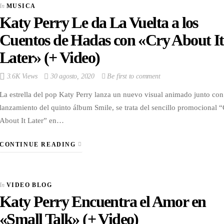
In
MUSICA
Katy Perry Le da La Vuelta a los
Cuentos de Hadas con «Cry About It
Later» (+ Video)
3.6K Views
30 agosto, 2020
Be first to comment
La estrella del pop Katy Perry lanza un nuevo visual animado junto con
lanzamiento del quinto álbum Smile, se trata del sencillo promocional 
About It Later” en…
CONTINUE READING
In
VIDEO BLOG
Katy Perry Encuentra el Amor en
«Small Talk» (+ Video)