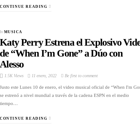
CONTINUE READING
In
MUSICA
Katy Perry Estrena el Explosivo Vid
de “When I’m Gone” a Dúo con
Alesso
1.5K Views
11 enero, 2022
Be first to comment
Justo este Lunes 10 de enero, el video musical oficial de “When I'm G
se estrenó a nivel mundial a través de la cadena ESPN en el medio
tiempo…
CONTINUE READING