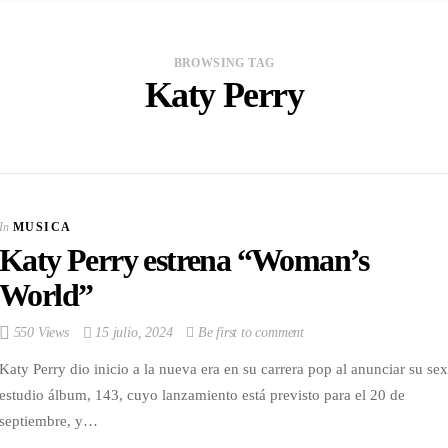
BROWSING TAG
Katy Perry
VIEW POST
Multinacional de
Sabores expande su
In
MUSICA
Portafolio de bebidas
Katy Perry estrena “Woman’s
In
CORPORATIVOS
World”
550 Views
15 julio, 2024
Be first to comment
Katy Perry dio inicio a la nueva era en su carrera pop al anunciar su sex
estudio álbum, 143, cuyo lanzamiento está previsto para el 20 de
septiembre, y…