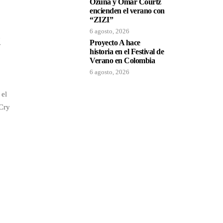
Ozuna y Omar Courtz
encienden el verano con
“ZIZI”
6 agosto, 2026
Proyecto A hace
historia en el Festival de
Verano en Colombia
6 agosto, 2026
 el
“Cry