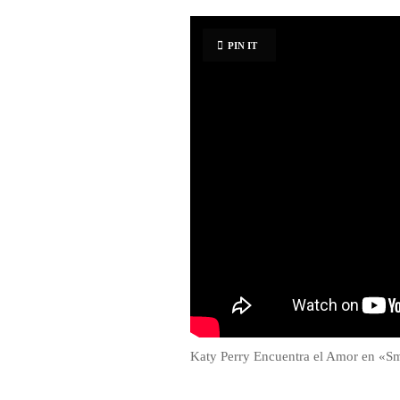
PIN IT
Katy Perry Encuentra el Amor en «Sm