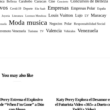
Concursos de Belleza
Caracas
nca
Carabobo
Belleza
Cine
Concierto
ivos
Empresas
Empresas Polar
Covid-19
Deporte
España
Elie Saab
Louis Vuitton
Maracay
Lujo
LV
Joyeria
Literatura
Lorenzo Mendoza
musica
Moda
Negocios
Polar
Responsabilidad Social
ezuela
Venezuela
Valencia
rremoto Venezuela
Turismo
TV
Vehículos
You may also like
Perry Estrena el Explosivo
Katy Perry Explora el Desamor e
 de “When I’m Gone” a Dúo
el Futurista Video «365» a Dueto c
con Alesso
Zedd (+ Video)