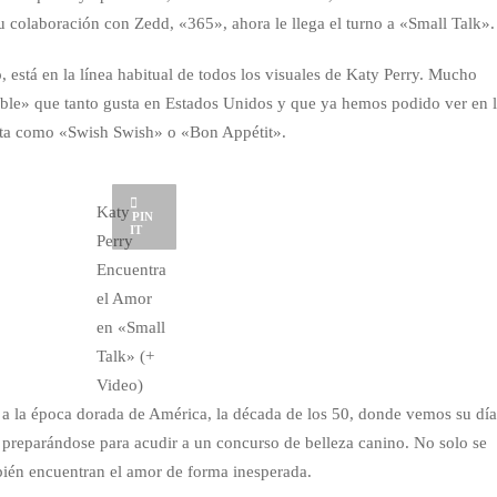
 colaboración con Zedd, «365», ahora le llega el turno a «Small Talk».
, está en la línea habitual de todos los visuales de Katy Perry. Mucho
ble» que tanto gusta en Estados Unidos y que ya hemos podido ver en 
ista como «Swish Swish» o «Bon Appétit».
Katy
PIN
IT
Perry
Encuentra
el Amor
en «Small
Talk» (+
Video)
a a la época dorada de América, la década de los 50, donde vemos su día
t preparándose para acudir a un concurso de belleza canino. No solo se
bién encuentran el amor de forma inesperada.