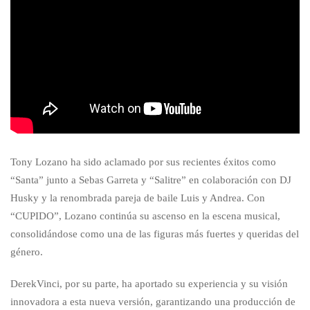
Tony Lozano ha sido aclamado por sus recientes éxitos como
“Santa” junto a Sebas Garreta y “Salitre” en colaboración con DJ
Husky y la renombrada pareja de baile Luis y Andrea. Con
“CUPIDO”, Lozano continúa su ascenso en la escena musical,
consolidándose como una de las figuras más fuertes y queridas del
género.
DerekVinci, por su parte, ha aportado su experiencia y su visión
innovadora a esta nueva versión, garantizando una producción de