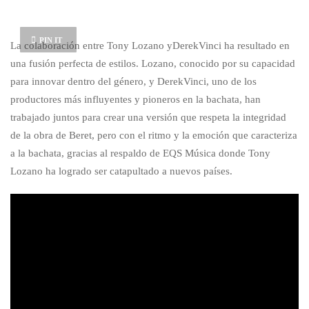
PIN IT
La colaboración entre Tony Lozano yDerekVinci ha resultado en
una fusión perfecta de estilos. Lozano, conocido por su capacidad
para innovar dentro del género, y DerekVinci, uno de los
productores más influyentes y pioneros en la bachata, han
trabajado juntos para crear una versión que respeta la integridad
de la obra de Beret, pero con el ritmo y la emoción que caracteriza
a la bachata, gracias al respaldo de EQS Música donde Tony
Lozano ha logrado ser catapultado a nuevos países.