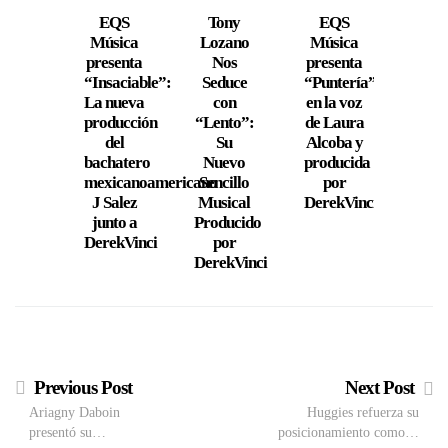
EQS
Tony
EQS
El ar
Música
Lozano
Música
bach
presenta
Nos
presenta
mexi
“Insaciable”:
Seduce
“Puntería”
J Sa
La nueva
con
en la voz
pres
producción
“Lento”:
de Laura
su n
del
Su
Alcoba y
ál
bachatero
Nuevo
producida
“He
mexicanoamericano
Sencillo
por
en 
J Salez
Musical
DerekVinci
junto a
Producido
DerekVinci
por
DerekVinci
Previous Post
Next Post
Ariagny Daboin
Huggies refuerza su
presentó su…
posicionamiento como…