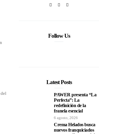
Follow Us
ón
Latest Posts
 del
PAWER presenta “La
Perfecta”: La
redefinición de la
franela esencial
6 agosto, 2026
Crema Helados busca
nuevos franquiciados