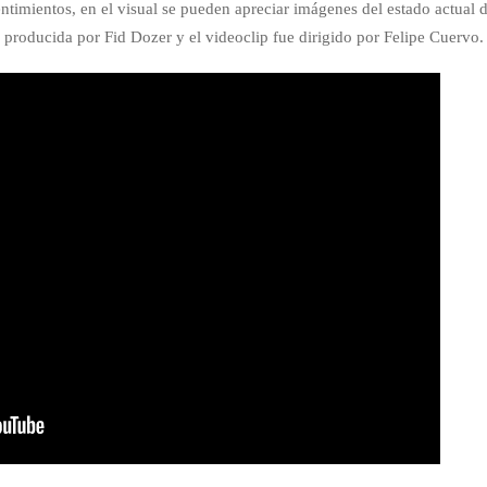
sentimientos, en el visual se pueden apreciar imágenes del estado actual 
ue producida por Fid Dozer y el videoclip fue dirigido por Felipe Cuervo.