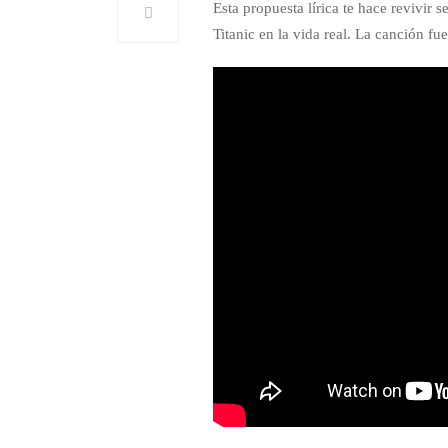
Esta propuesta lírica te hace revivir 
Titanic en la vida real. La canción f