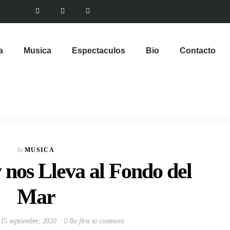
a
Musica
Espectaculos
Bio
Contacto
VIEW POST
Multinacional de
Sabores expande su
In
MUSICA
Portafolio de bebidas
nos Lleva al Fondo del
In
CORPORATIVOS
Mar
15 septiembre, 2020
Be first to comment