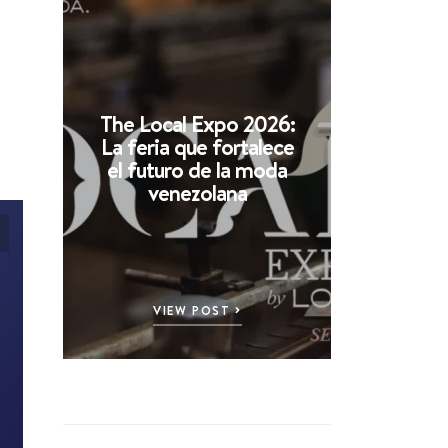
The Local Expo 2026:
La feria que fortalece
el futuro de la moda
venezolana
VIEW POST