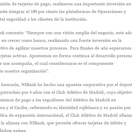
misión de tarjetas de pago, realizaron una importante inversión en
mite integrar al 100 por ciento las plataformas de Operaciones y
l seguridad a los clientes de la institución.
nk comenta: “Siempre con una visión amplia del negocio, este añ
 en crecer como banco, realizando una fuerte inversión en la
etivo de agilizar nuestros procesos. Para finales de año esperamos
rjetas activas. Apostamos en forma continua al desarrollo persona
e nos acompaña, el cual consideramos es el componente
de nuestra organización”.
bancaria, NIBank ha hecho una apuesta corporativa por el depor
patrocinio por 4 años con el Club Atlético de Madrid, cuyo objetiv
ismos de pago a los seguidores del Atlético de Madrid en
 y el Caribe, reforzando su identidad rojiblanca y su pasión por 
ítica de expansión internacional, el Club Atlético de Madrid afianz
a la alianza con NIBank, que permite ofrecer tarjetas de débito y
dichos países.