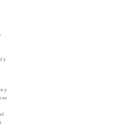
o
l y
te y
o es
el
a