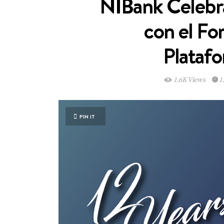
NIBank Celebra
con el Fo
Plataf
1.6K Views
1
PIN IT