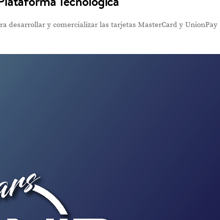
Plataforma Tecnológica
ra desarrollar y comercializar las tarjetas MasterCard y UnionPay