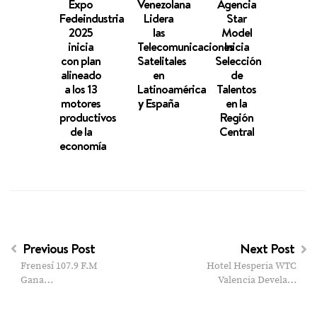
Expo
Venezolana
Agencia
Hilo
Fedeindustria
Lidera
Star
espe
2025
las
Model
El p
inicia
Telecomunicaciones
Inicia
d
con plan
Satelitales
Selección
Giov
alineado
en
de
Scut
a los 13
Latinoamérica
Talentos
pa
motores
y España
en la
recon
productivos
Región
vid
de la
Central
tras
economía
terr
e
Vene
Previous Post
Next Post
Frenesí 107.9 F.M
Hotel Hesperia WTC
Gana…
Valencia Devela…