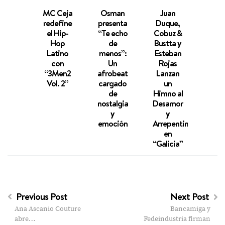
MC Ceja
Osman
Juan
Pené
redefine
presenta
Duque,
Casa
el Hip-
“Te echo
Cobuz &
Cierr
Hop
de
Bustta y
Año 
Latino
menos”:
Esteban
«Se
con
Un
Rojas
D
“3Men2
afrobeat
Lanzan
Vol. 2”
cargado
un
de
Himno al
nostalgia
Desamor
y
y
emoción
Arrepentimiento
en
“Galicia”
Previous Post
Next Post
Ana Ascanio Couture
Bancamiga y
abre…
Fedeindustria firman