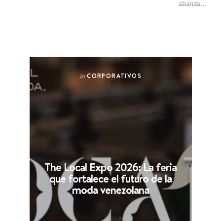
alianza…
CORPORATIVOS
In
The Local Expo 2026: La feria
que fortalece el futuro de la
moda venezolana