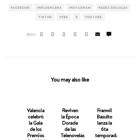
FACEBOOK
INFLUENCERS
INSTAGRAM
REDES SOCIALES
TIKTOK
VYBE
X
YOUTUBE
Share
You may also like
Valencia
Reviven
Franwil
Ale
celebró
la Época
Basulto
Géne
la Gala
Dorada
lanza la
Víct
de los
de las
6ta
d
Premios
Telenovelas
temporada
Hac