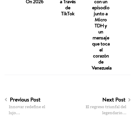
On 2026
a Través
con un
e
de
episodio
Inst
TikTok
junto a
Micro
TDH y
un
mensaje
que toca
el
corazón
de
Venezuela
Previous Post
Next Post
Innovar redefine el
El regreso triunfal del
lujo…
legendario…