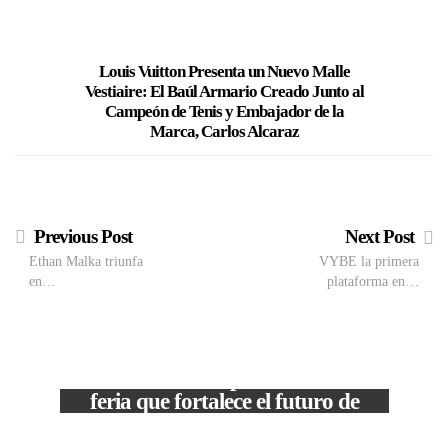
Louis Vuitton Presenta un Nuevo Malle
Da+Cuot
Vestiaire: El Baúl Armario Creado Junto al
en Venezu
Campeón de Tenis y Embajador de la
Marca, Carlos Alcaraz
Previous Post
Next Post
Ethan Malka triunfa
VYBE la primera
en…
plataforma en…
VIEW POST
The Local Expo 2026: La
feria que fortalece el futuro de
la moda venezolana
c
In
CORPORATIVOS