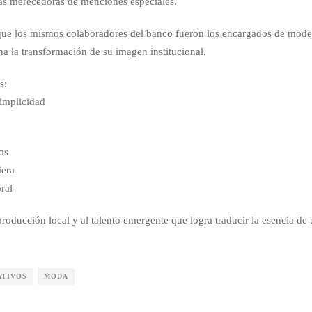
tas merecedoras de menciones especiales.
 que los mismos colaboradores del banco fueron los encargados de mode
na la transformación de su imagen institucional.
s:
Simplicidad
os
iera
ral
 producción local y al talento emergente que logra traducir la esencia de
ATIVOS
MODA