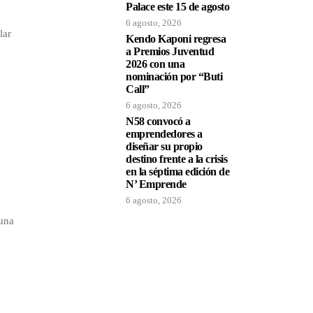
Palace este 15 de agosto
6 agosto, 2026
lar
Kendo Kaponi regresa
a Premios Juventud
2026 con una
nominación por “Buti
Call”
6 agosto, 2026
N58 convocó a
emprendedores a
diseñar su propio
destino frente a la crisis
en la séptima edición de
N’ Emprende
6 agosto, 2026
 una