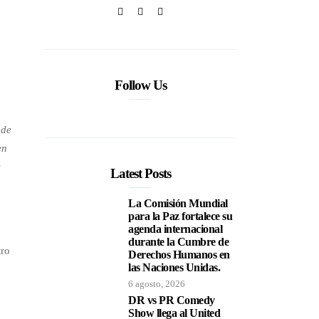
Follow Us
 de
en
s
Latest Posts
La Comisión Mundial
para la Paz fortalece su
agenda internacional
durante la Cumbre de
tro
Derechos Humanos en
las Naciones Unidas.
6 agosto, 2026
DR vs PR Comedy
Show llega al United